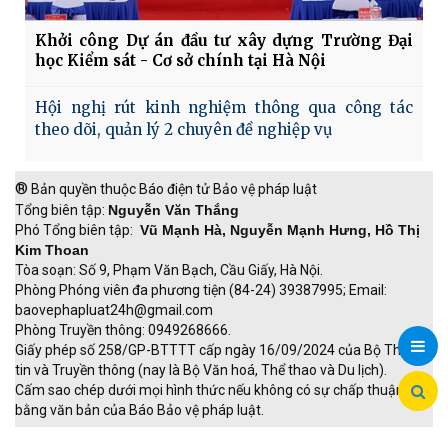
Khởi công Dự án đầu tư xây dựng Trường Đại
học Kiểm sát - Cơ sở chính tại Hà Nội
Hội nghị rút kinh nghiệm thông qua công tác
theo dõi, quản lý 2 chuyên đề nghiệp vụ
®
Bản quyền thuộc Báo điện tử Bảo vệ pháp luật
Tổng biên tập:
Nguyễn Văn Thắng
Phó Tổng biên tập:
Vũ Mạnh Hà, Nguyễn Mạnh Hưng, Hồ Thị
Kim Thoan
Tòa soạn: Số 9, Phạm Văn Bạch, Cầu Giấy, Hà Nội.
Phòng Phóng viên đa phương tiện (84-24) 39387995; Email:
baovephapluat24h@gmail.com
Phòng Truyền thông: 0949268666.
Giấy phép số 258/GP-BTTTT cấp ngày 16/09/2024 của Bộ Thông
tin và Truyền thông (nay là Bộ Văn hoá, Thể thao và Du lịch).
Cấm sao chép dưới mọi hình thức nếu không có sự chấp thuận
bằng văn bản của Báo Bảo vệ pháp luật.
TRI NAM GROUP
Giao thông thông minh