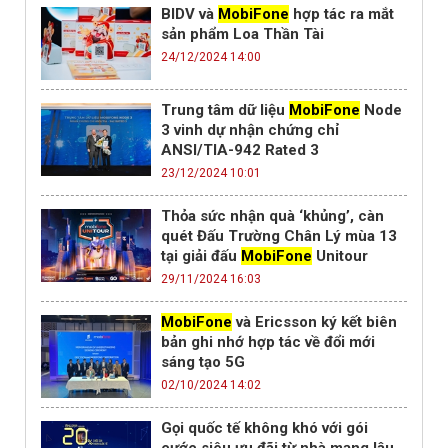
BIDV và
MobiFone
hợp tác ra mắt
sản phẩm Loa Thần Tài
24/12/2024 14:00
Trung tâm dữ liệu
MobiFone
Node
3 vinh dự nhận chứng chỉ
ANSI/TIA-942 Rated 3
23/12/2024 10:01
Thỏa sức nhận quà ‘khủng’, càn
quét Đấu Trường Chân Lý mùa 13
tại giải đấu
MobiFone
Unitour
29/11/2024 16:03
MobiFone
và Ericsson ký kết biên
bản ghi nhớ hợp tác về đổi mới
sáng tạo 5G
02/10/2024 14:02
Gọi quốc tế không khó với gói