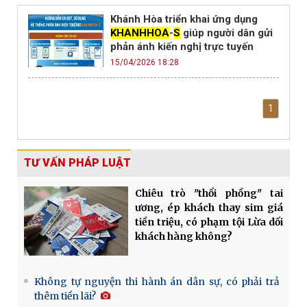
Khánh Hòa triển khai ứng dụng
KHANHHOA
-
S
giúp người dân gửi
phản ánh kiến nghị trực tuyến
15/04/2026 18:28
1
TƯ VẤN PHÁP LUẬT
Chiêu trò "thổi phồng" tai
ương, ép khách thay sim giá
tiền triệu, có phạm tội Lừa dối
khách hàng không?
Không tự nguyện thi hành án dân sự, có phải trả
thêm tiền lãi?