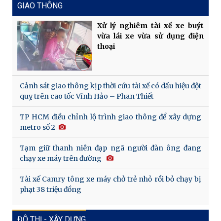
GIAO THÔNG
Xử lý nghiêm tài xế xe buýt
vừa lái xe vừa sử dụng điện
thoại
Cảnh sát giao thông kịp thời cứu tài xế có dấu hiệu đột
quỵ trên cao tốc Vĩnh Hảo – Phan Thiết
TP HCM điều chỉnh lộ trình giao thông để xây dựng
metro số 2
Tạm giữ thanh niên đạp ngã người đàn ông đang
chạy xe máy trên đường
Tài xế Camry tông xe máy chở trẻ nhỏ rồi bỏ chạy bị
phạt 38 triệu đồng
ĐÔ THỊ - XÂY DỰNG