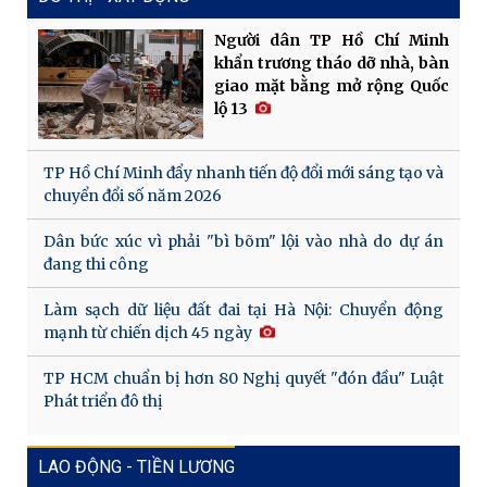
Người dân TP Hồ Chí Minh
khẩn trương tháo dỡ nhà, bàn
giao mặt bằng mở rộng Quốc
lộ 13
TP Hồ Chí Minh đẩy nhanh tiến độ đổi mới sáng tạo và
chuyển đổi số năm 2026
Dân bức xúc vì phải "bì bõm" lội vào nhà do dự án
đang thi công
Làm sạch dữ liệu đất đai tại Hà Nội: Chuyển động
mạnh từ chiến dịch 45 ngày
TP HCM chuẩn bị hơn 80 Nghị quyết "đón đầu" Luật
Phát triển đô thị
LAO ĐỘNG - TIỀN LƯƠNG