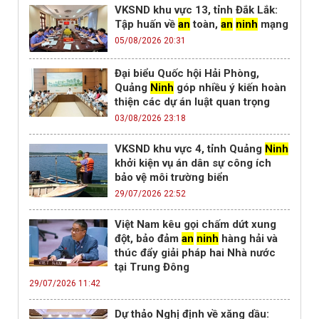
VKSND khu vực 13, tỉnh Đắk Lắk:
Tập huấn về
an
toàn,
an
ninh
mạng
05/08/2026 20:31
Đại biểu Quốc hội Hải Phòng,
Quảng
Ninh
góp nhiều ý kiến hoàn
thiện các dự án luật quan trọng
03/08/2026 23:18
VKSND khu vực 4, tỉnh Quảng
Ninh
khởi kiện vụ án dân sự công ích
bảo vệ môi trường biển
29/07/2026 22:52
Việt Nam kêu gọi chấm dứt xung
đột, bảo đảm
an
ninh
hàng hải và
thúc đẩy giải pháp hai Nhà nước
tại Trung Đông
29/07/2026 11:42
Dự thảo Nghị định về xăng dầu: