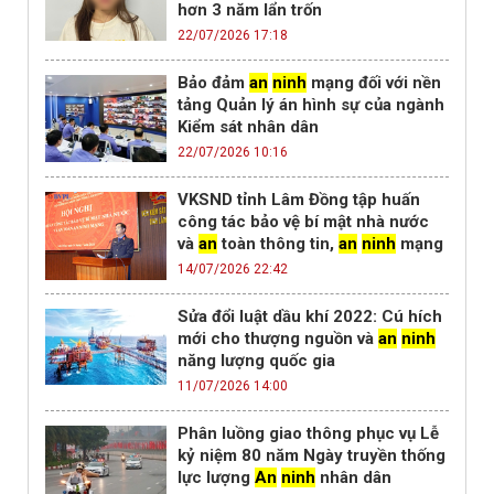
hơn 3 năm lẩn trốn
22/07/2026 17:18
Bảo đảm
an
ninh
mạng đối với nền
tảng Quản lý án hình sự của ngành
Kiểm sát nhân dân
22/07/2026 10:16
VKSND tỉnh Lâm Đồng tập huấn
công tác bảo vệ bí mật nhà nước
và
an
toàn thông tin,
an
ninh
mạng
14/07/2026 22:42
Sửa đổi luật dầu khí 2022: Cú hích
mới cho thượng nguồn và
an
ninh
năng lượng quốc gia
11/07/2026 14:00
Phân luồng giao thông phục vụ Lễ
kỷ niệm 80 năm Ngày truyền thống
lực lượng
An
ninh
nhân dân