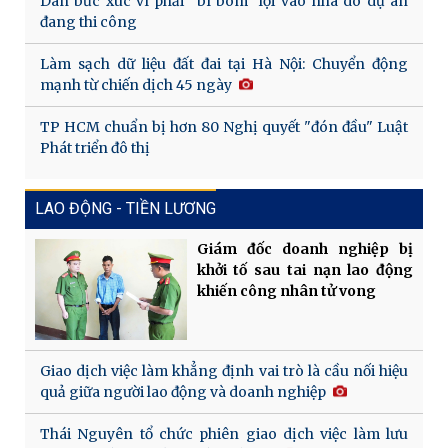
Dân bức xúc vì phải "bì bõm" lội vào nhà do dự án
đang thi công
Làm sạch dữ liệu đất đai tại Hà Nội: Chuyển động
mạnh từ chiến dịch 45 ngày
TP HCM chuẩn bị hơn 80 Nghị quyết "đón đầu" Luật
Phát triển đô thị
LAO ĐỘNG - TIỀN LƯƠNG
Giám đốc doanh nghiệp bị
khởi tố sau tai nạn lao động
khiến công nhân tử vong
Giao dịch việc làm khẳng định vai trò là cầu nối hiệu
quả giữa người lao động và doanh nghiệp
Thái Nguyên tổ chức phiên giao dịch việc làm lưu