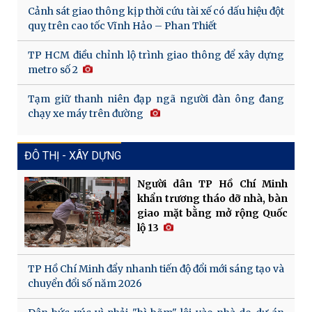
Cảnh sát giao thông kịp thời cứu tài xế có dấu hiệu đột
quỵ trên cao tốc Vĩnh Hảo – Phan Thiết
TP HCM điều chỉnh lộ trình giao thông để xây dựng
metro số 2
Tạm giữ thanh niên đạp ngã người đàn ông đang
chạy xe máy trên đường
ĐÔ THỊ - XÂY DỰNG
Người dân TP Hồ Chí Minh
khẩn trương tháo dỡ nhà, bàn
giao mặt bằng mở rộng Quốc
lộ 13
TP Hồ Chí Minh đẩy nhanh tiến độ đổi mới sáng tạo và
chuyển đổi số năm 2026