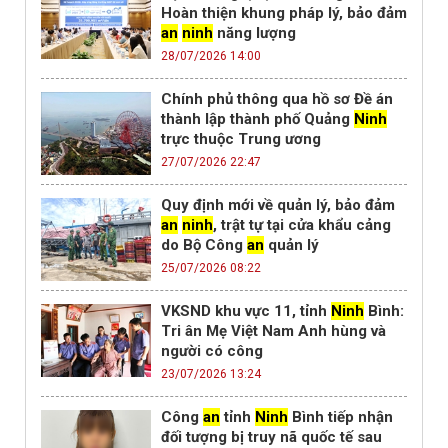
Hoàn thiện khung pháp lý, bảo đảm
an
ninh
năng lượng
28/07/2026 14:00
Chính phủ thông qua hồ sơ Đề án
thành lập thành phố Quảng
Ninh
trực thuộc Trung ương
27/07/2026 22:47
Quy định mới về quản lý, bảo đảm
an
ninh
, trật tự tại cửa khẩu cảng
do Bộ Công
an
quản lý
25/07/2026 08:22
VKSND khu vực 11, tỉnh
Ninh
Bình:
Tri ân Mẹ Việt Nam Anh hùng và
người có công
23/07/2026 13:24
Công
an
tỉnh
Ninh
Bình tiếp nhận
đối tượng bị truy nã quốc tế sau