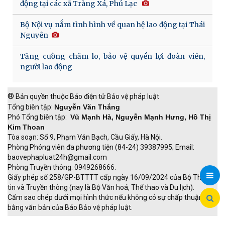
động tại các xã Tràng Xá, Phú Lạc
Bộ Nội vụ nắm tình hình về quan hệ lao động tại Thái
Nguyên
Tăng cường chăm lo, bảo vệ quyền lợi đoàn viên,
người lao động
®
Bản quyền thuộc Báo điện tử Bảo vệ pháp luật
Tổng biên tập:
Nguyễn Văn Thắng
Phó Tổng biên tập:
Vũ Mạnh Hà, Nguyễn Mạnh Hưng, Hồ Thị
Kim Thoan
Tòa soạn: Số 9, Phạm Văn Bạch, Cầu Giấy, Hà Nội.
Phòng Phóng viên đa phương tiện (84-24) 39387995; Email:
baovephapluat24h@gmail.com
Phòng Truyền thông: 0949268666.
Giấy phép số 258/GP-BTTTT cấp ngày 16/09/2024 của Bộ Thông
tin và Truyền thông (nay là Bộ Văn hoá, Thể thao và Du lịch).
Cấm sao chép dưới mọi hình thức nếu không có sự chấp thuận
bằng văn bản của Báo Bảo vệ pháp luật.
TRI NAM GROUP
Giao thông thông minh